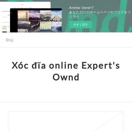
Ameba Owndで
あなただけのホームページやブログをつ
くろう
今すぐ試す
Blog
Xóc đĩa online Expert's
Ownd