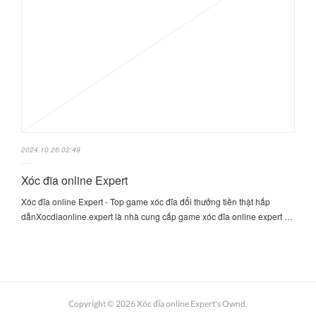
2024.10.26 02:49
Xóc đĩa online Expert
Xóc đĩa online Expert - Top game xóc đĩa đổi thưởng tiền thật hấp
dẫnXocdiaonline.expert là nhà cung cấp game xóc đĩa online expert …
Copyright ©
2026
Xóc đĩa online Expert's Ownd
.